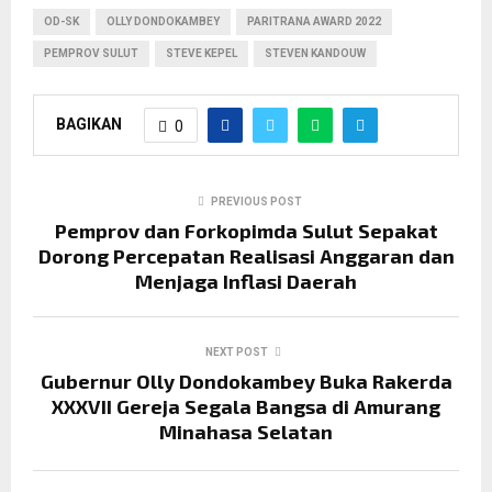
OD-SK
OLLY DONDOKAMBEY
PARITRANA AWARD 2022
PEMPROV SULUT
STEVE KEPEL
STEVEN KANDOUW
BAGIKAN
0
PREVIOUS POST
Pemprov dan Forkopimda Sulut Sepakat
Dorong Percepatan Realisasi Anggaran dan
Menjaga Inflasi Daerah
NEXT POST
Gubernur Olly Dondokambey Buka Rakerda
XXXVII Gereja Segala Bangsa di Amurang
Minahasa Selatan