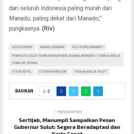
dari seluruh Indonesia paling murah dari
Manado, paling dekat dari Manado,”
pungkasnya.
(Riv)
GOOGLENEWS
KABAR GEMBIRA
OLLY DONDOKAMBEY
PEMPROV SULUT-YUIME BANGUN KERJASAMA MEREKRUT TENAGA KERJA
LOKAL KE JEPANG
STEVE KEPEL
STEVEN KANDOUW
TENAGA KERJA SULUT
BAGIKAN
0
PREVIOUS POST
Sertijab, Manumpil Sampaikan Pesan
Gubernur Sulut: Segera Beradaptasi dan
Kerja Cepat