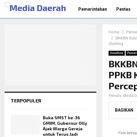
Pemerintahan
Pentas
Home
Pemer
BKKBN Sulut
Stunting
Headline
Pemer
BKKBN 
PPKB 
Perce
Penulis:
Media D
TERPOPULER
BAGIKAN
Buka SMST ke-36
GMIM, Gubernur Olly
Ajak Warga Gereja
Foto bersa
untuk Terus Jadi