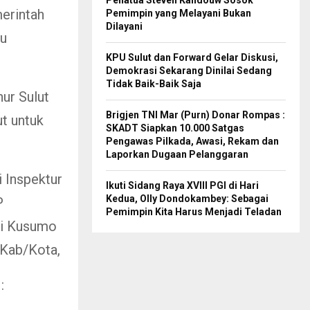
Penatua Steven Kandouw Sosok
merintah
Pemimpin yang Melayani Bukan
Dilayani
ku
KPU Sulut dan Forward Gelar Diskusi,
Demokrasi Sekarang Dinilai Sedang
Tidak Baik-Baik Saja
ur Sulut
Brigjen TNI Mar (Purn) Donar Rompas :
t untuk
SKADT Siapkan 10.000 Satgas
Pengawas Pilkada, Awasi, Rekam dan
Laporkan Dugaan Pelanggaran
i Inspektur
Ikuti Sidang Raya XVIII PGI di Hari
Kedua, Olly Dondokambey: Sebagai
P
Pemimpin Kita Harus Menjadi Teladan
Adi Kusumo
 Kab/Kota,
: