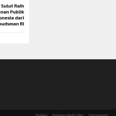
Sulut Raih
nan Publik
onesia dari
udsman RI
Redaksi
Pedoman Media Siber
Tentang Kami