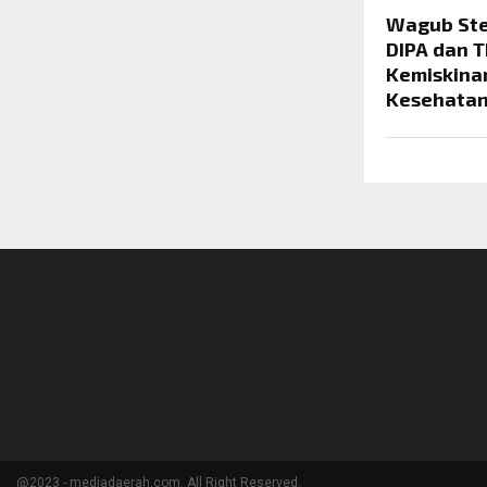
Wagub Ste
DIPA dan 
Kemiskina
Kesehata
@2023 - mediadaerah.com. All Right Reserved.