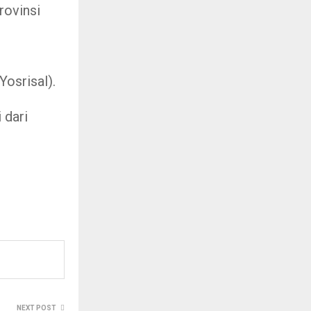
rovinsi
osrisal).
 dari
NEXT POST