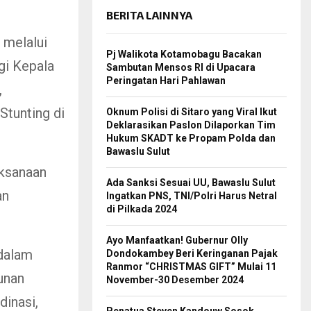
BERITA LAINNYA
 melalui
Pj Walikota Kotamobagu Bacakan
gi Kepala
Sambutan Mensos RI di Upacara
Peringatan Hari Pahlawan
,
tunting di
Oknum Polisi di Sitaro yang Viral Ikut
Deklarasikan Paslon Dilaporkan Tim
Hukum SKADT ke Propam Polda dan
Bawaslu Sulut
aksanaan
Ada Sanksi Sesuai UU, Bawaslu Sulut
an
Ingatkan PNS, TNI/Polri Harus Netral
di Pilkada 2024
Ayo Manfaatkan! Gubernur Olly
 dalam
Dondokambey Beri Keringanan Pajak
Ranmor “CHRISTMAS GIFT” Mulai 11
unan
November-30 Desember 2024
dinasi,