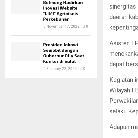
Bolmong Hadirkan
sinergitas
Inovasi Website
“LIMI” Agribisnis
daerah ka
Perkebunan
kepentinga
November 17, 2023
0
Asisten I
Presiden Jokowi
Semobil dengan
menekanka
Gubernur Olly Saat
Kunker di Sulut
dapat bers
February 22, 2024
0
Kegiatan i
Wilayah I
Perwakilan
selaku Kep
Adapun mat