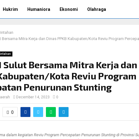
Hukrim
Humaniora
Ekonomi
Olahraga
intahan
 Bersama Mitra Kerja dan Dinas PPKB Kabupaten/Kota Reviu Program Percep
intahan
Sulut Bersama Mitra Kerja dan
Kabupaten/Kota Reviu Program
patan Penurunan Stunting
aerah
December 14, 2023
0
0
ma dalam kegiatan Reviu Program Percepatan Penurunan Stunting di Provinsi Su