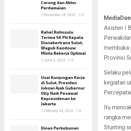
Corong dan Aktor
Perdamaian
November 28, 2023
0
MediaDae
Asisten I 
Rahel Rotinsulu
Perwakilan
Terima SK Plt Kepala
Disnakertrans Sulut,
membuka p
Wagub Kandouw
Minta Bekerja Optimal
Provinsi S
June 5, 2023
0
Selaku pe
Usai Kunjungan Kerja
kegiatan u
di Sulut, Presiden
Jokowi Ajak Gubernur
Percepatan
Olly Naik Pesawat
Kepresidenan ke
Jakarta
Itu mencak
February 24, 2024
0
rangka men
Stunting se
Dinas Perkebunan