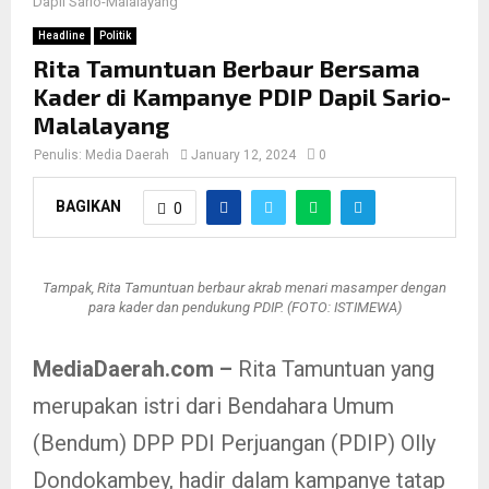
Dapil Sario-Malalayang
Headline
Politik
Rita Tamuntuan Berbaur Bersama
Kader di Kampanye PDIP Dapil Sario-
Malalayang
Penulis:
Media Daerah
January 12, 2024
0
BAGIKAN
0
Tampak, Rita Tamuntuan berbaur akrab menari masamper dengan
para kader dan pendukung PDIP. (FOTO: ISTIMEWA)
MediaDaerah.com –
Rita Tamuntuan yang
merupakan istri dari Bendahara Umum
(Bendum) DPP PDI Perjuangan (PDIP) Olly
Dondokambey, hadir dalam kampanye tatap