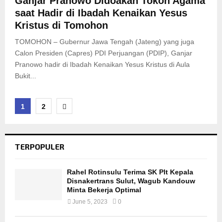
Ganjar Pranowo Didoakan Tokoh Agama
saat Hadir di Ibadah Kenaikan Yesus
Kristus di Tomohon
TOMOHON – Gubernur Jawa Tengah (Jateng) yang juga
Calon Presiden (Capres) PDI Perjuangan (PDIP), Ganjar
Pranowo hadir di Ibadah Kenaikan Yesus Kristus di Aula
Bukit...
Posts
1
2
navigation
TERPOPULER
Rahel Rotinsulu Terima SK Plt Kepala
Disnakertrans Sulut, Wagub Kandouw
Minta Bekerja Optimal
June 5, 2023
0