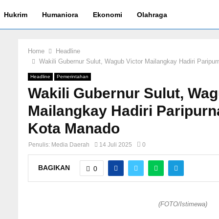
Hukrim
Humaniora
Ekonomi
Olahraga
Home
Headline
Wakili Gubernur Sulut, Wagub Victor Mailangkay Hadiri Parip
Headline
Pemerintahan
Wakili Gubernur Sulut, Wag
Mailangkay Hadiri Paripur
Kota Manado
Penulis:
Media Daerah
14 Juli 2025
0
BAGIKAN
0
(FOTO/Istimewa)